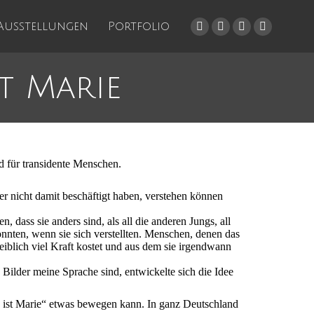
Ausstellungen
Portfolio
Facebook
Instagram
Pinterest
YouTube
page
page
page
page
opens
opens
opens
opens
t Marie
in
in
in
in
new
new
new
new
window
window
window
window
d für transidente Menschen.
er nicht damit beschäftigt haben, verstehen können
dass sie anders sind, als all die anderen Jungs, all
konnten, wenn sie sich verstellten. Menschen, denen das
iblich viel Kraft kostet und aus dem sie irgendwann
Bilder meine Sprache sind, entwickelte sich die Idee
ax ist Marie“ etwas bewegen kann. In ganz Deutschland