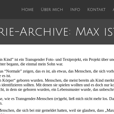
Home
Über mich
Info
Kontakt
ie-Archive: Max is
n Kind” ist ein Transgender Foto- und Textprojekt, ein Projekt über un
hter begann, die einmal mein Sohn war.
as “Normale” zeigen, das es ist, als etwas, das Menschen, die sich vorh
 es ist.
Körper“ geboren wurden. Menschen, die meist bereits als Kind merkten, 
 identifizieren sollten. Mit denen sie spielen wollten und es doch nur 
ht, in dem sie geboren wurden, ein Lebensmuster wurde, das unbeschre
 wie es Transgender-Menschen (er)geht, ließ mich nicht mehr los. Da 
n.
enschen, die sich bei mir gemeldet hatten, weil sie glauben, dass „M