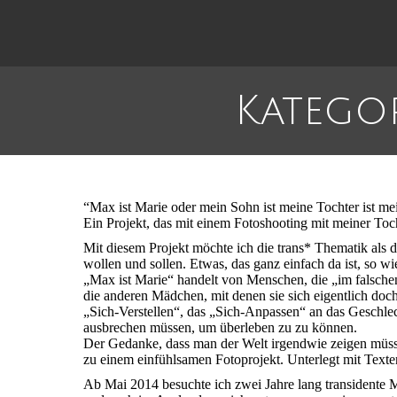
Kategor
“Max ist Marie oder mein Sohn ist meine Tochter ist mei
Ein Projekt, das mit einem Fotoshooting mit meiner Toc
Mit diesem Projekt möchte ich die trans* Thematik als d
wollen und sollen. Etwas, das ganz einfach da ist, so wie
„Max ist Marie“ handelt von Menschen, die „im falschen 
die anderen Mädchen, mit denen sie sich eigentlich doch
„Sich-Verstellen“, das „Sich-Anpassen“ an das Geschlec
ausbrechen müssen, um überleben zu zu können.
Der Gedanke, dass man der Welt irgendwie zeigen müsse,
zu einem einfühlsamen Fotoprojekt. Unterlegt mit Texte
Ab Mai 2014 besuchte ich zwei Jahre lang transidente M