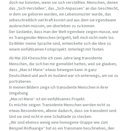
doch nur konnten, wenn sie sich verstellten. Menschen, denen
das „Sich-Verstellen“, das „Sich-Anpassen“ an das Geschlecht,
in dem sie geboren wurden, ein Lebensmuster wurde, das
unbeschreiblich viel Kraft kostet und aus dem sie irgendwann
ausbrechen müssen, um überleben zu zu können.
Der Gedanke, dass man der Welt irgendwie zeigen müsse, wie
es Transgender-Menschen (er)geht, ließ mich nicht mehr los.
Da Bilder meine Sprache sind, entwickelte sich die Idee zu
einem einfühlsamen Fotoprojekt. Unterlegt mit Texten.
Ab Mai 2014 besuchte ich zwei Jahre lang transidente
Menschen, die sich bei mir gemeldet hatten, weil sie glauben,
dass „Max ist Marie“ etwas bewegen kann. In ganz
Deutschland und auch im Ausland war ich unterwegs, um sie zu
porträtieren.
In meinen Bildern zeige ich transidente Menschen in ihrer
Umgebung.
„Max ist Marie“ ist ein einfühlsames Projekt.
Es möchte zeigen: Transidente Menschen werden nicht zu
etwas Besonderem, alleine dadurch, dass sie transident sind.
Und sie sind nicht in eine Schublade zu stecken.
„Wir sind ebenso wenig eine homogene Gruppe wie zum
Beispiel Rothaarige“ hat es ein Transmann beschrieben, den