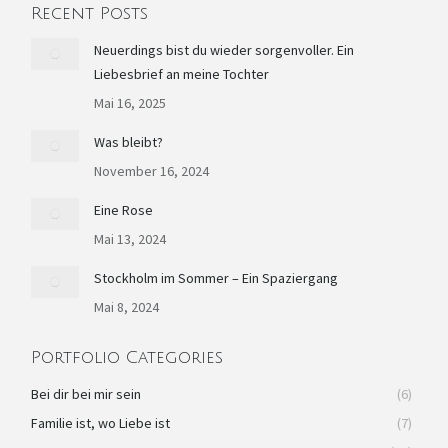
Recent Posts
opens
opens
opens
opens
page
in
in
in
in
opens
Neuerdings bist du wieder sorgenvoller. Ein
Liebesbrief an meine Tochter
new
new
new
new
in
window
window
window
window
new
Mai 16, 2025
window
Was bleibt?
November 16, 2024
Eine Rose
Mai 13, 2024
Stockholm im Sommer – Ein Spaziergang
Mai 8, 2024
Portfolio Categories
Bei dir bei mir sein
(6)
Familie ist, wo Liebe ist
(7)