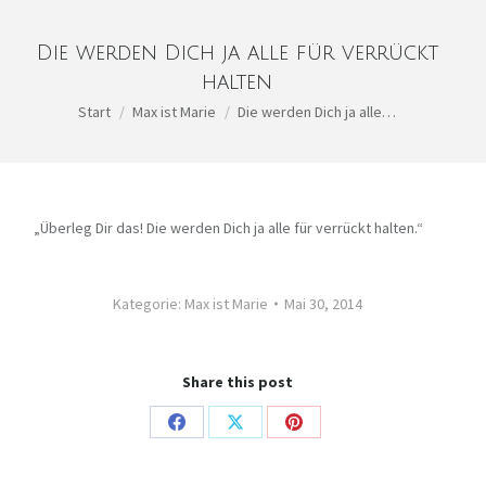
Die werden Dich ja alle für verrückt
halten
Sie befinden sich hier:
Start
Max ist Marie
Die werden Dich ja alle…
„Überleg Dir das! Die werden Dich ja alle für verrückt halten.“
Kategorie:
Max ist Marie
Mai 30, 2014
Share this post
Share
Share
Share
on
on
on