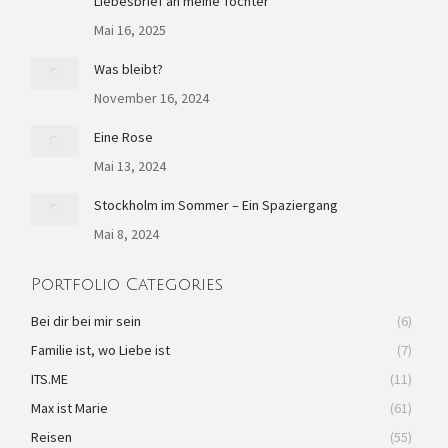
Liebesbrief an meine Tochter
new
new
new
new
in
window
window
window
window
new
Mai 16, 2025
window
Was bleibt?
November 16, 2024
Eine Rose
Mai 13, 2024
Stockholm im Sommer – Ein Spaziergang
Mai 8, 2024
Portfolio Categories
Bei dir bei mir sein
(6)
Familie ist, wo Liebe ist
(7)
ITS.ME
(11)
Max ist Marie
(61)
Reisen
(55)