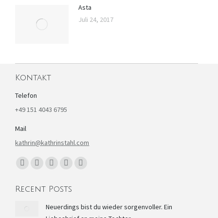
Asta
Juli 24, 2017
Kontakt
Telefon
+49 151 4043 6795
Mail
kathrin@kathrinstahl.com
Finden Sie uns auf:
Facebook
YouTube
Linkedin
Instagram
E-
page
page
page
page
Mail
Recent Posts
opens
opens
opens
opens
page
in
in
in
in
opens
Neuerdings bist du wieder sorgenvoller. Ein