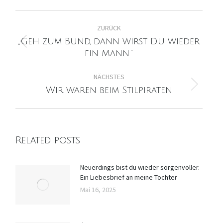
Facebook
X
Pinterest
Kommentarnavigation
ZURÜCK
„Geh zum Bund, dann wirst Du wieder
Vorheriger
ein Mann.“
Beitrag:
NÄCHSTES
Nächster
Wir waren beim Stilpiraten
Beitrag:
Related posts
Neuerdings bist du wieder sorgenvoller.
Ein Liebesbrief an meine Tochter
Mai 16, 2025