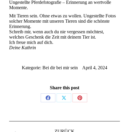
Ungestellte Pferdefotografie – Erinnerung an wertvolle
Momente.
Mit Tieren sein. Ohne etwas zu wollen. Ungestellte Fotos
solcher Momente mit unseren Tieren sind die schönste
Erinnerung.
Schreib mir, wenn auch du nie vergessen möchtest,
welches Geschenk die Zeit mit deinem Tier ist.
Ich freue mich auf dich.
Deine Kathrin
Kategorie:
Bei dir bei mir sein
April 4, 2024
Share this post
Share
Share
Share
on
on
on
Facebook
X
Pinterest
Kommentarnavigation
ZURÜCK