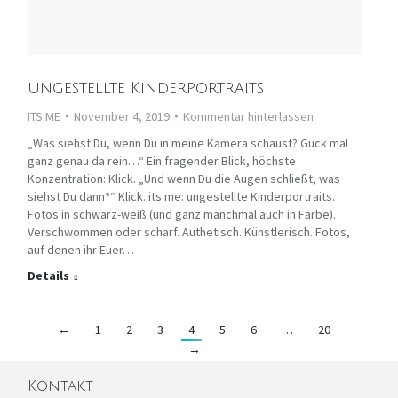
ungestellte Kinderportraits
ITS.ME
November 4, 2019
Kommentar hinterlassen
„Was siehst Du, wenn Du in meine Kamera schaust? Guck mal
ganz genau da rein…“ Ein fragender Blick, höchste
Konzentration: Klick. „Und wenn Du die Augen schließt, was
siehst Du dann?“ Klick. its me: ungestellte Kinderportraits.
Fotos in schwarz-weiß (und ganz manchmal auch in Farbe).
Verschwommen oder scharf. Authetisch. Künstlerisch. Fotos,
auf denen ihr Euer…
Details
←
1
2
3
4
5
6
…
20
→
Kontakt