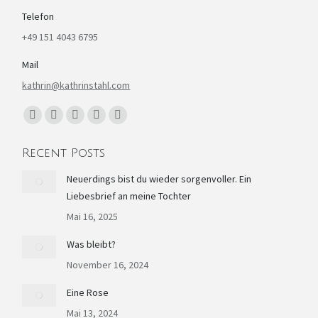
Telefon
+49 151 4043 6795
Mail
kathrin@kathrinstahl.com
Finden Sie uns auf:
Facebook
YouTube
Linkedin
Instagram
E-
page
page
page
page
Mail
Recent Posts
opens
opens
opens
opens
page
in
in
in
in
opens
Neuerdings bist du wieder sorgenvoller. Ein
Liebesbrief an meine Tochter
new
new
new
new
in
window
window
window
window
new
Mai 16, 2025
window
Was bleibt?
November 16, 2024
Eine Rose
Mai 13, 2024