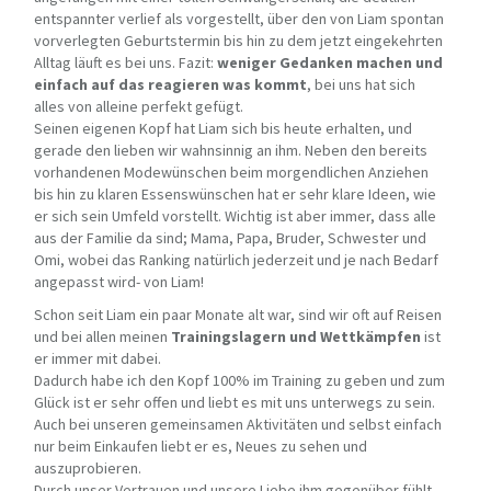
entspannter verlief als vorgestellt, über den von Liam spontan
vorverlegten Geburtstermin bis hin zu dem jetzt eingekehrten
Alltag läuft es bei uns. Fazit:
weniger Gedanken machen und
einfach auf das reagieren was kommt
, bei uns hat sich
alles von alleine perfekt gefügt.
Seinen eigenen Kopf hat Liam sich bis heute erhalten, und
gerade den lieben wir wahnsinnig an ihm. Neben den bereits
vorhandenen Modewünschen beim morgendlichen Anziehen
bis hin zu klaren Essenswünschen hat er sehr klare Ideen, wie
er sich sein Umfeld vorstellt. Wichtig ist aber immer, dass alle
aus der Familie da sind; Mama, Papa, Bruder, Schwester und
Omi, wobei das Ranking natürlich jederzeit und je nach Bedarf
angepasst wird- von Liam!
Schon seit Liam ein paar Monate alt war, sind wir oft auf Reisen
und bei allen meinen
Trainingslagern und Wettkämpfen
ist
er immer mit dabei.
Dadurch habe ich den Kopf 100% im Training zu geben und zum
Glück ist er sehr offen und liebt es mit uns unterwegs zu sein.
Auch bei unseren gemeinsamen Aktivitäten und selbst einfach
nur beim Einkaufen liebt er es, Neues zu sehen und
auszuprobieren.
Durch unser Vertrauen und unsere Liebe ihm gegenüber fühlt