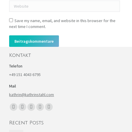
Website
Save my name, email, and website in this browser for the
next time I comment.
Beitragskommentare
Kontakt
Telefon
+49 151 4043 6795
Mail
kathrin@kathrinstahl.com
Finden Sie uns auf:
Facebook
YouTube
Linkedin
Instagram
E-
page
page
page
page
Mail
Recent Posts
opens
opens
opens
opens
page