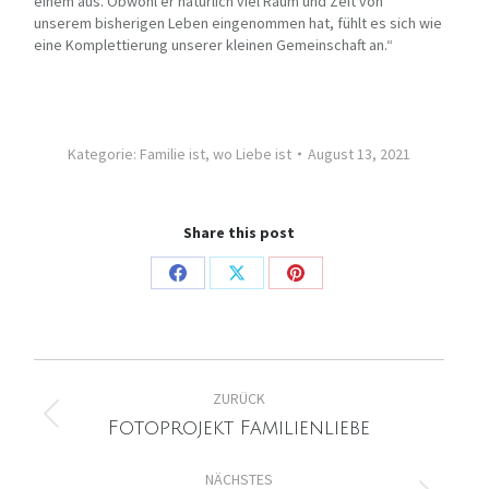
einem aus. Obwohl er natürlich viel Raum und Zeit von
unserem bisherigen Leben eingenommen hat, fühlt es sich wie
eine Komplettierung unserer kleinen Gemeinschaft an.“
Kategorie:
Familie ist, wo Liebe ist
August 13, 2021
Share this post
Share
Share
Share
on
on
on
Facebook
X
Pinterest
Kommentarnavigation
ZURÜCK
Vorheriger
Fotoprojekt Familienliebe
Beitrag:
NÄCHSTES