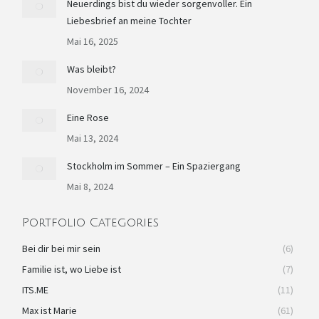
in
in
in
in
opens
Neuerdings bist du wieder sorgenvoller. Ein
Liebesbrief an meine Tochter
new
new
new
new
in
window
window
window
window
new
Mai 16, 2025
window
Was bleibt?
November 16, 2024
Eine Rose
Mai 13, 2024
Stockholm im Sommer – Ein Spaziergang
Mai 8, 2024
Portfolio Categories
Bei dir bei mir sein
(6)
Familie ist, wo Liebe ist
(7)
ITS.ME
(11)
Max ist Marie
(61)