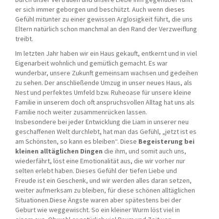
er sich immer geborgen und beschützt. Auch wenn dieses
Gefühl mitunter zu einer gewissen Arglosigkeit führt, die uns
Eltern natürlich schon manchmal an den Rand der Verzweiflung
treibt.
Im letzten Jahr haben wir ein Haus gekauft, entkernt und in viel
Eigenarbeit wohnlich und gemütlich gemacht. Es war
wunderbar, unsere Zukunft gemeinsam wachsen und gedeihen
zu sehen. Der anschließende Umzug in unser neues Haus, als
Nest und perfektes Umfeld bzw. Ruheoase für unsere kleine
Familie in unserem doch oft anspruchsvollen Alltag hat uns als
Familie noch weiter zusammenrücken lassen.
Insbesondere bei jeder Entwicklung die Liam in unserer neu
geschaffenen Welt durchlebt, hat man das Gefühl, „jetzt ist es
am Schönsten, so kann es bleiben“. Diese
Begeisterung bei
kleinen alltäglichen Dingen
die ihm, und somit auch uns,
wiederfährt, löst eine Emotionalität aus, die wir vorher nur
selten erlebt haben. Dieses Gefühl der tiefen Liebe und
Freude ist ein Geschenk, und wir werden alles daran setzen,
weiter aufmerksam zu bleiben, für diese schönen alltäglichen
Situationen.Diese Ängste waren aber spätestens bei der
Geburt wie weggewischt. So ein kleiner Wurm löst viel in