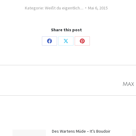
Kategorie:
Weißt du eigentlich....
Mai 6, 2015
Share this post
Share
Share
Share
on
on
on
Facebook
X
Pinterest
Nächster
Max 
Beitrag:
Des Wartens Müde – It’s Boudoir