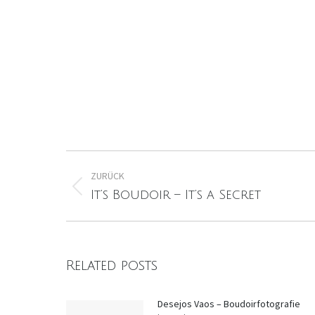
Kommentarnavigation
ZURÜCK
Vorheriger
It’s Boudoir – It’s a Secret
Beitrag:
Related posts
Desejos Vaos – Boudoirfotografie