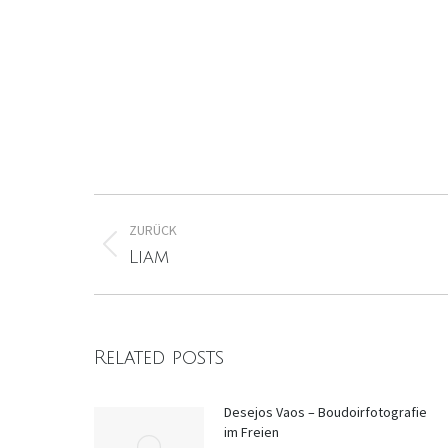
Kommentarnavigation
ZURÜCK
Vorheriger
Liam
Beitrag:
Related posts
Desejos Vaos – Boudoirfotografie
im Freien