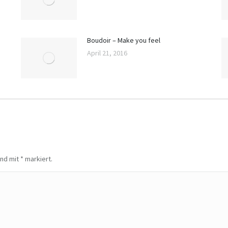
Boudoir – Make you feel
April 21, 2016
sind mit
*
markiert.