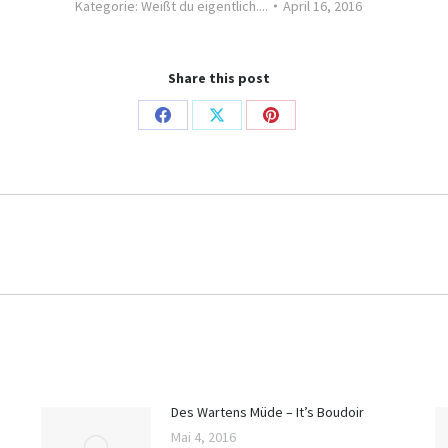
Kategorie:
Weißt du eigentlich....
April 16, 2016
Share this post
Share
Share
Share
on
on
on
Facebook
X
Pinterest
Nächster
Beitrag:
Des Wartens Müde – It’s Boudoir
Mai 4, 2016