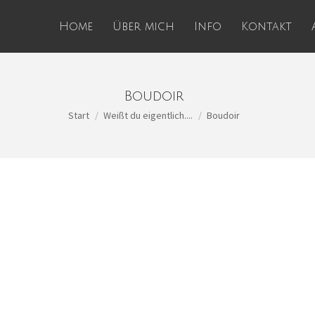
Home
Über mich
Info
Kontakt
Boudoir
Sie befinden sich hier:
Start
Weißt du eigentlich....
Boudoir