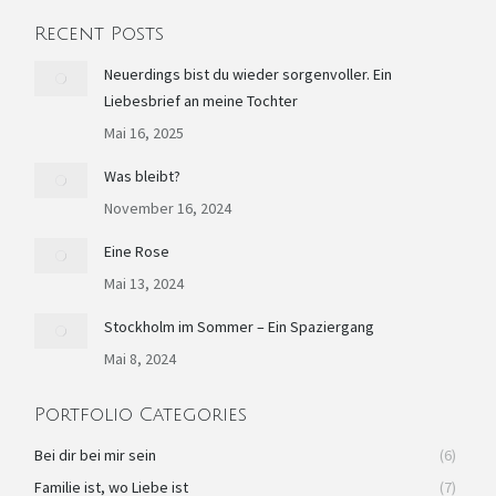
page
page
page
page
Mail
Recent Posts
opens
opens
opens
opens
page
in
in
in
in
opens
Neuerdings bist du wieder sorgenvoller. Ein
Liebesbrief an meine Tochter
new
new
new
new
in
window
window
window
window
new
Mai 16, 2025
window
Was bleibt?
November 16, 2024
Eine Rose
Mai 13, 2024
Stockholm im Sommer – Ein Spaziergang
Mai 8, 2024
Portfolio Categories
Bei dir bei mir sein
(6)
Familie ist, wo Liebe ist
(7)