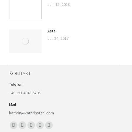
Juni 15, 2018
Asta
Juli 24, 2017
Kontakt
Telefon
+49 151 4043 6795
Mail
kathrin@kathrinstahl.com
Finden Sie uns auf:
Facebook
YouTube
Linkedin
Instagram
E-