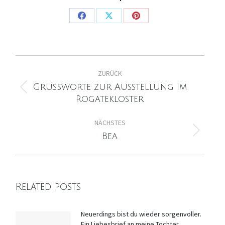
Share
Share
Share
on
on
on
Facebook
X
Pinterest
Kommentarnavigation
ZURÜCK
Grußworte zur Ausstellung im
Vorheriger
Rogatekloster
Beitrag:
NÄCHSTES
Nächster
Bea
Beitrag:
Related posts
Neuerdings bist du wieder sorgenvoller.
Ein Liebesbrief an meine Tochter