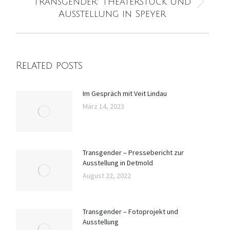
Transgender: Theaterstück und
Nächster
Ausstellung in Speyer
Beitrag:
Related posts
Im Gespräch mit Veit Lindau
März 14, 2023
Transgender – Pressebericht zur
Ausstellung in Detmold
August 22, 2022
Transgender – Fotoprojekt und
Ausstellung