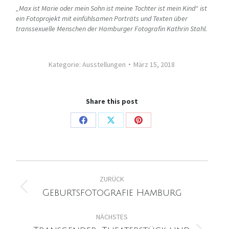
„Max ist Marie oder mein Sohn ist meine Tochter ist mein Kind“ ist
ein Fotoprojekt mit einfühlsamen Porträts und Texten über
transsexuelle Menschen der Hamburger Fotografin Kathrin Stahl.
Kategorie:
Ausstellungen
März 15, 2018
Share this post
Share
Share
Share
on
on
on
Facebook
X
Pinterest
Kommentarnavigation
ZURÜCK
Vorheriger
Geburtsfotografie Hamburg
Beitrag:
NÄCHSTES