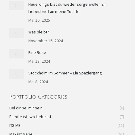
in
in
in
in
opens
Neuerdings bist du wieder sorgenvoller. Ein
Liebesbrief an meine Tochter
new
new
new
new
in
window
window
window
window
new
Mai 16, 2025
window
Was bleibt?
November 16, 2024
Eine Rose
Mai 13, 2024
Stockholm im Sommer – Ein Spaziergang
Mai 8, 2024
Portfolio Categories
Bei dir bei mir sein
(6)
Familie ist, wo Liebe ist
(7)
ITS.ME
(11)
Max ist Marie
(61)