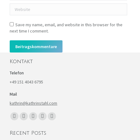
Website
Save my name, email, and website in this browser for the
next time I comment.
Beitragskommentare
Kontakt
Telefon
+49 151 4043 6795
Mail
kathrin@kathrinstahl.com
Finden Sie uns auf:
Facebook
YouTube
Linkedin
Instagram
E-
page
page
page
page
Mail
Recent Posts
opens
opens
opens
opens
page