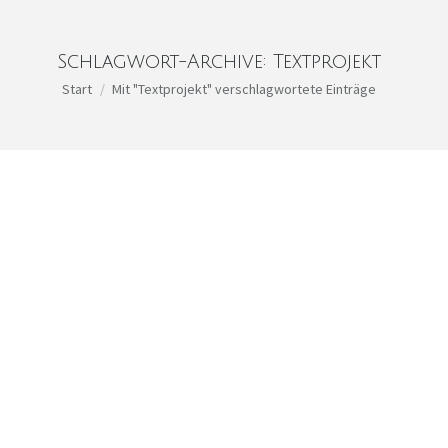
Schlagwort-Archive:
Textprojekt
Sie befinden sich hier:
Start
Mit "Textprojekt" verschlagwortete Einträge
Im Gespräch mit Veit Lindau
Ausstellungen
Von
Kathrin Stahl
März 14, 2023