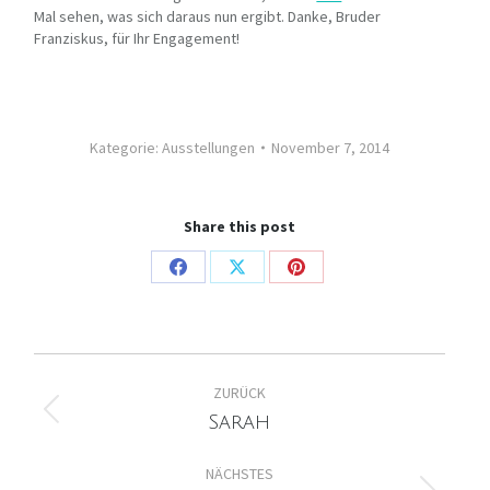
Mal sehen, was sich daraus nun ergibt. Danke, Bruder
Franziskus, für Ihr Engagement!
Kategorie:
Ausstellungen
November 7, 2014
Share this post
Share
Share
Share
on
on
on
Facebook
X
Pinterest
Kommentarnavigation
ZURÜCK
Vorheriger
Sarah
Beitrag:
NÄCHSTES