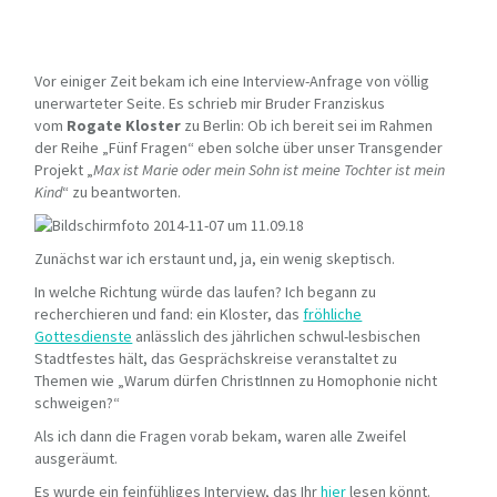
Vor einiger Zeit bekam ich eine Interview-Anfrage von völlig
unerwarteter Seite. Es schrieb mir Bruder Franziskus
vom
Rogate Kloster
zu Berlin: Ob ich bereit sei im Rahmen
der Reihe „Fünf Fragen“ eben solche über unser Transgender
Projekt „
Max ist Marie oder mein Sohn ist meine Tochter ist mein
Kind
“ zu beantworten.
Zunächst war ich erstaunt und, ja, ein wenig skeptisch.
In welche Richtung würde das laufen? Ich begann zu
recherchieren und fand: ein Kloster, das
fröhliche
Gottesdienste
anlässlich des jährlichen schwul-lesbischen
Stadtfestes hält, das Gesprächskreise veranstaltet zu
Themen wie „Warum dürfen ChristInnen zu Homophonie nicht
schweigen?“
Als ich dann die Fragen vorab bekam, waren alle Zweifel
ausgeräumt.
Es wurde ein feinfühliges Interview, das Ihr
hier
lesen könnt.