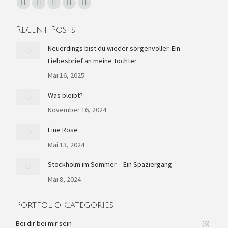
Finden Sie uns auf:
Facebook
YouTube
Linkedin
Instagram
E-
page
page
page
page
Mail
Recent Posts
opens
opens
opens
opens
page
in
in
in
in
opens
Neuerdings bist du wieder sorgenvoller. Ein
Liebesbrief an meine Tochter
new
new
new
new
in
window
window
window
window
new
Mai 16, 2025
window
Was bleibt?
November 16, 2024
Eine Rose
Mai 13, 2024
Stockholm im Sommer – Ein Spaziergang
Mai 8, 2024
Portfolio Categories
Bei dir bei mir sein
(6)