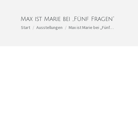
Max ist Marie bei „Fünf Fragen“
Sie befinden sich hier:
Start
Ausstellungen
Max ist Marie bei „Fünf…