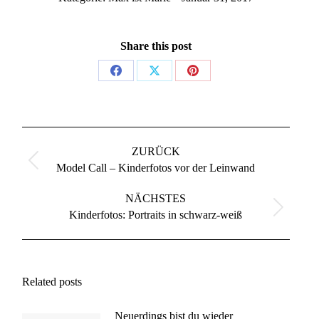
Share this post
Share
Share
Share
on
on
on
Facebook
X
Pinterest
Kommentarnavigation
ZURÜCK
Vorheriger
Model Call – Kinderfotos vor der Leinwand
Beitrag:
NÄCHSTES
Nächster
Kinderfotos: Portraits in schwarz-weiß
Beitrag:
Related posts
Neuerdings bist du wieder