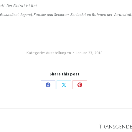
 Der Eintritt ist frei.
s, Gesundheit Jugend, Familie und Senioren. Sie findet im Rahmen der Veranstal
Kategorie:
Ausstellungen
Januar 23, 2018
Share this post
Share
Share
Share
on
on
on
Facebook
X
Pinterest
Nächster
Transgende
Beitrag: