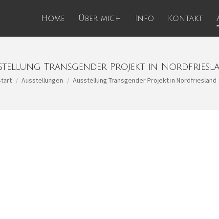
Home
Über mich
Info
Kontakt
stellung Transgender Projekt in Nordfriesl
 befinden sich hier:
Start
Ausstellungen
Ausstellung Transgender Projekt in Nordfriesland