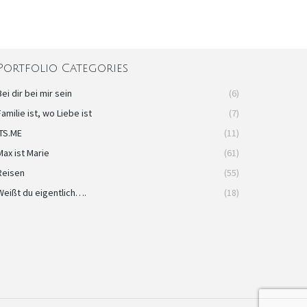
Portfolio Categories
Bei dir bei mir sein
(6)
Familie ist, wo Liebe ist
(7)
ITS.ME
(11)
Max ist Marie
(61)
Reisen
(55)
Weißt du eigentlich….
(18)