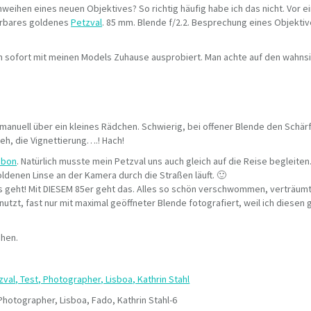
weihen eines neuen Objektives? So richtig häufig habe ich das nicht. Vor 
erbares goldenes
Petzval
. 85 mm. Blende f/2.2. Besprechung eines Objekti
auch sofort mit meinen Models Zuhause ausprobiert. Man achte auf den wahns
manuell über ein kleines Rädchen. Schwierig, bei offener Blende den Schärf
keh, die Vignettierung….! Hach!
abon
. Natürlich musste mein Petzval uns auch gleich auf die Reise begleiten.
enen Linse an der Kamera durch die Straßen läuft. 🙂
as geht! Mit DIESEM 85er geht das. Alles so schön verschwommen, verträumt.
tzt, fast nur mit maximal geöffneter Blende fotografiert, weil ich diese
ehen.