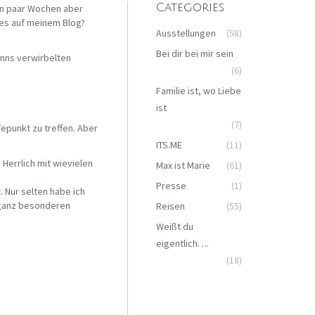
Categories
ein paar Wochen aber
ves auf meinem Blog?
Ausstellungen
(58)
Bei dir bei mir sein
inns verwirbelten
(6)
Familie ist, wo Liebe
ist
(7)
epunkt zu treffen. Aber
ITS.ME
(11)
 Herrlich mit wievielen
Max ist Marie
(61)
Presse
(1)
 Nur selten habe ich
n ganz besonderen
Reisen
(55)
Weißt du
eigentlich….
(18)