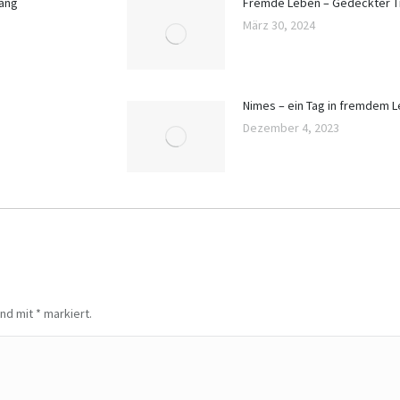
gang
Fremde Leben – Gedeckter Ti
März 30, 2024
Nimes – ein Tag in fremdem 
Dezember 4, 2023
sind mit
*
markiert.