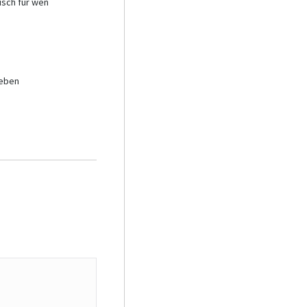
sch für wen
Leben