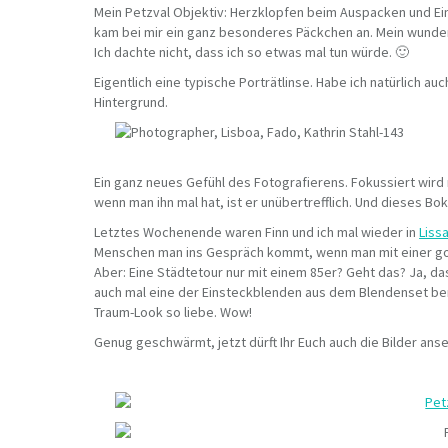
Mein Petzval Objektiv: Herzklopfen beim Auspacken und Ein
kam bei mir ein ganz besonderes Päckchen an. Mein wund
Ich dachte nicht, dass ich so etwas mal tun würde. 🙂
Eigentlich eine typische Porträtlinse. Habe ich natürlich 
Hintergrund.
Ein ganz neues Gefühl des Fotografierens. Fokussiert wird 
wenn man ihn mal hat, ist er unübertrefflich. Und dieses Bo
Letztes Wochenende waren Finn und ich mal wieder in
Liss
Menschen man ins Gespräch kommt, wenn man mit einer gold
Aber: Eine Städtetour nur mit einem 85er? Geht das? Ja, d
auch mal eine der Einsteckblenden aus dem Blendenset benu
Traum-Look so liebe. Wow!
Genug geschwärmt, jetzt dürft Ihr Euch auch die Bilder ans