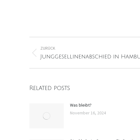
Kommentarnavigation
ZURÜCK
Vorheriger
Junggesellinenabschied in Hamb
Beitrag:
Related posts
Was bleibt?
November 16, 2024