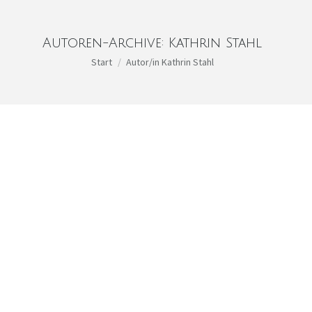
Autoren-Archive:
Kathrin Stahl
Sie befinden sich hier:
Start
Autor/in Kathrin Stahl