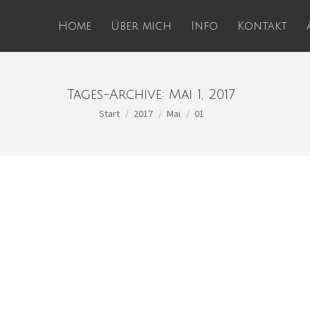
Home
Über mich
Info
Kontakt
Tages-Archive:
Mai 1, 2017
Sie befinden sich hier:
Start
2017
Mai
01