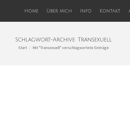
Home
Über mich
Info
Kontakt
Schlagwort-Archive:
Transexuell
Sie befinden sich hier:
Start
Mit "Transexuell" verschlagwortete Einträge