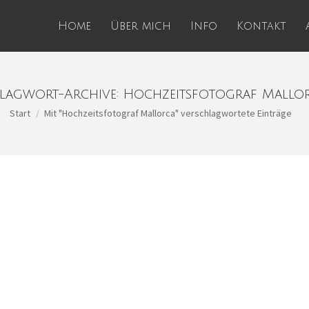
Home
Über mich
Info
Kontakt
lagwort-Archive:
Hochzeitsfotograf Mallo
Sie befinden sich hier:
Start
Mit "Hochzeitsfotograf Mallorca" verschlagwortete Einträge