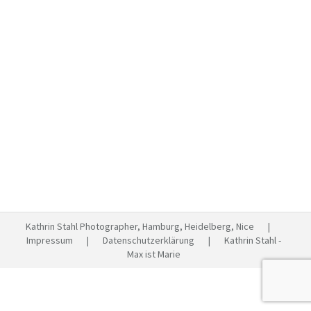
Hochzeitsreportage Hamburg –
DIY
Hochzeiten
Von
Kathrin Stahl
September 1, 2013
2 Kommentare
Hochzeitsfotograf in Hamburg (und überall auf der
Welt ;-)) ist eben ein Traumberuf. Sag ich doch :-). Was
habe ich dieses Jahr aber auch wieder für
wunderbare Paare! Liebevolle Details ohne Ende: Wie
viele Nächte Tiina und Max wohl an ihrer Tischdeko und
all den anderen schönen Dingen gebastelt haben? Und
auch für unser Paarshooting…
Kathrin Stahl Photographer, Hamburg, Heidelberg, Nice |
Impressum
|
Datenschutzerklärung
| Kathrin Stahl -
Max ist Marie