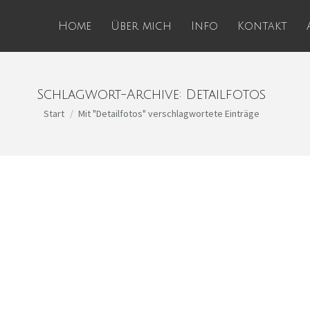
Home
Über mich
Info
Kontakt
Schlagwort-Archive:
Detailfotos
Sie befinden sich hier:
Start
Mit "Detailfotos" verschlagwortete Einträge