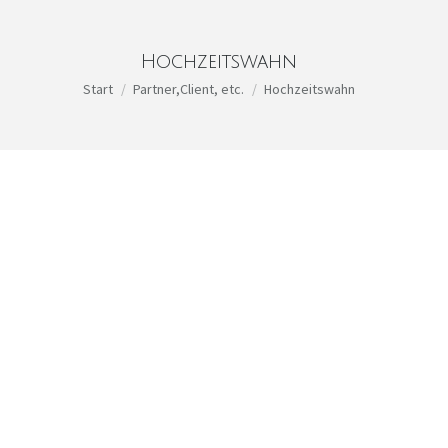
Hochzeitswahn
Sie befinden sich hier:
Start
Partner,Client, etc.
Hochzeitswahn