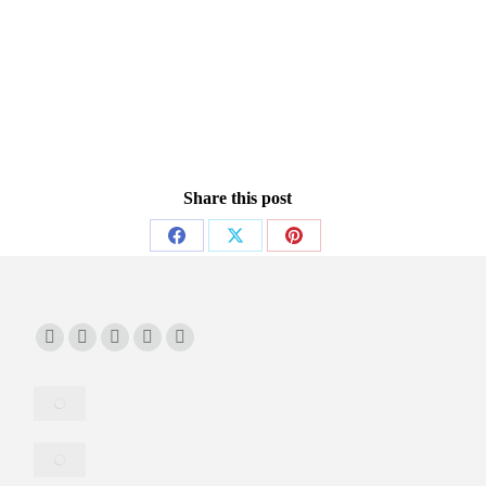
Share this post
Share
Share
Share
on
on
on
Facebook
X
Pinterest