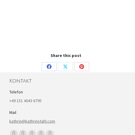
Share this post
Share
Share
Share
on
on
on
Kontakt
Facebook
X
Pinterest
Telefon
+49 151 4043 6795
Mail
kathrin@kathrinstahl.com
Finden Sie uns auf: