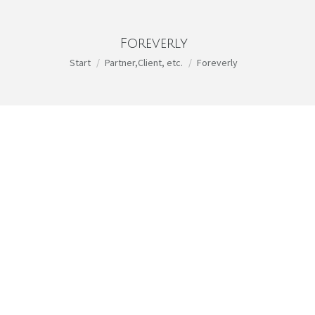
Foreverly
Sie befinden sich hier:
Start
Partner,Client, etc.
Foreverly