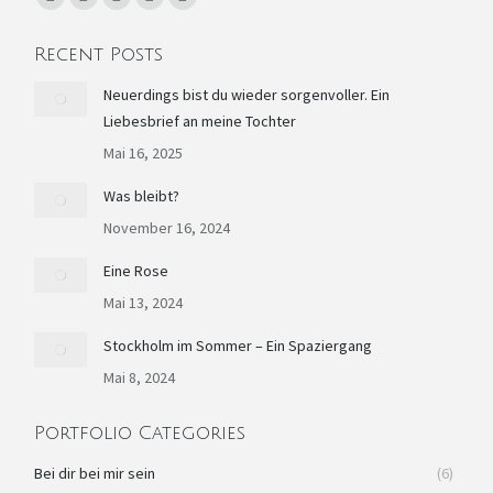
Facebook
YouTube
Linkedin
Instagram
E-
page
page
page
page
Mail
Recent Posts
opens
opens
opens
opens
page
in
in
in
in
opens
Neuerdings bist du wieder sorgenvoller. Ein
Liebesbrief an meine Tochter
new
new
new
new
in
window
window
window
window
new
Mai 16, 2025
window
Was bleibt?
November 16, 2024
Eine Rose
Mai 13, 2024
Stockholm im Sommer – Ein Spaziergang
Mai 8, 2024
Portfolio Categories
Bei dir bei mir sein
(6)