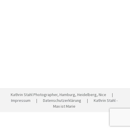
An Adam a Day – Sommer in
Cannes
Reisen
Von
Kathrin Stahl
Juli 11, 2013
Kommentar hinterlassen
Adam macht Urlaub in Südfrankreich! Und wer ist
Adam? Er kam Anfang 2013 aus New York zu uns und
begleitet meinen Sohn und mich durch Urlaube und
Alltage. Unser Fotoprojekt: Eine Reportage über
Adams Erlebnisse. Heute: Ein Ausflug nach Cannes!
Adam hat jetzt wirklich keine Lust mehr auf Stau.
Immer noch Stau…. Adam überkommt der…
Kathrin Stahl Photographer, Hamburg, Heidelberg, Nice |
Impressum
|
Datenschutzerklärung
| Kathrin Stahl -
Max ist Marie