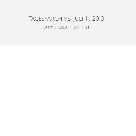
Tages-Archive:
Juli 11, 2013
Sie befinden sich hier:
Start
2013
Juli
11