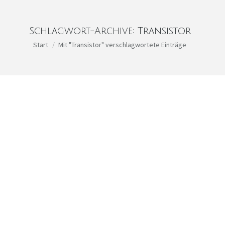
Schlagwort-Archive:
Transistor
Sie befinden sich hier:
Start
Mit "Transistor" verschlagwortete Einträge