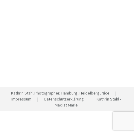
Ausstellungseröffnung in
Potsdam
Ausstellungen
Von
Kathrin Stahl
April 22, 2015
1 Kommentar
Vor knapp einem Jahr saß ich im Auto, unterwegs nach
Dahm an der Ostsee. Dort durfte ich eine junge Frau
kennenlernen und porträtieren. Es war das erste
Porträt für „Max ist Marie oder mein Sohn ist meine
Tochter ist mein Kind„. Seit dieser ersten Begegnung
sind viele weitere Fotostrecken und Texte
entstanden. Alle, die sich…
Kathrin Stahl Photographer, Hamburg, Heidelberg, Nice |
Impressum
|
Datenschutzerklärung
| Kathrin Stahl -
Max ist Marie