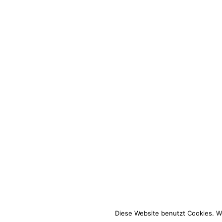
Featured – Tiinas und Max Hochz
Ausstellungen
Von
Kathrin Stahl
November 5, 2013
Juchhu: Tiinas und Max Hochzeitsreportage auf Gut Bas
die die Beiden liebevoll umgesetzt haben. Schaut doch 
Bei Verrueckt nach Hochzeit findet Ihr ganz viele schö
Diese Website benutzt Cookies. W
Kathrin Stahl Photographer, Hamburg, Heidelberg, Nic