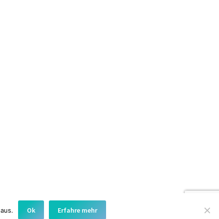
 Hochzeit
rden!Kein Wunder bei den vielen wunderbaren Details,
Ok
Erfahre mehr
 aus.
rie