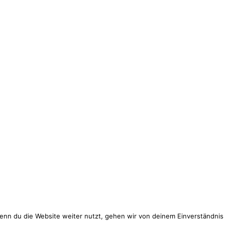
eitsreportage in Hamburg auf Verrueckt nach
1 Kommentar
thorst bei Hamburg ist jetzt bei Verrueckt nach Hochzeit veröffentlicht wo
mal hier.
ne Ideen rund um Euren großen Tag. Lasst Euch inspirieren.
enn du die Website weiter nutzt, gehen wir von deinem Einverständnis
e |
Impressum
|
Datenschutzerklärung
| Kathrin Stahl - Max ist Ma