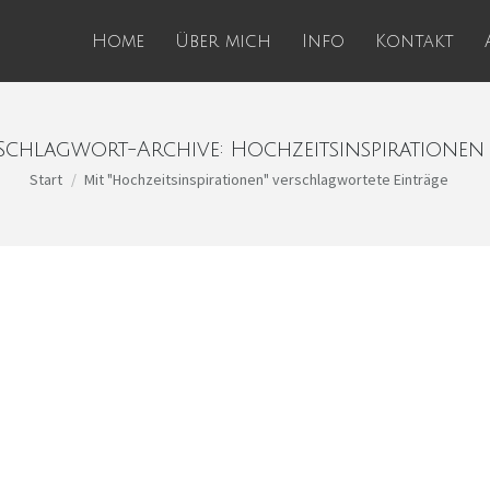
Home
Über mich
Info
Kontakt
Schlagwort-Archive:
Hochzeitsinspirationen
Sie befinden sich hier:
Start
Mit "Hochzeitsinspirationen" verschlagwortete Einträge