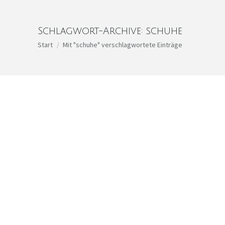
Schlagwort-Archive:
schuhe
Sie befinden sich hier:
Start
Mit "schuhe" verschlagwortete Einträge