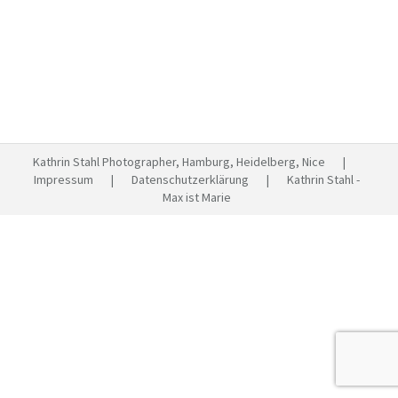
Kochen – Shoot in Hamburg
Styled Shoots
Von
Kathrin Stahl
April 9, 2014
Kommentar hinterlassen
Schönes Kochen, Essen: ein Shoot in Hamburg
Kathrin Stahl Photographer, Hamburg, Heidelberg, Nice |
Impressum
|
Datenschutzerklärung
| Kathrin Stahl -
Max ist Marie