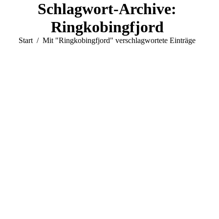
Schlagwort-Archive:
Ringkobingfjord
Sie befinden sich hier:
Start
Mit "Ringkobingfjord" verschlagwortete Einträge