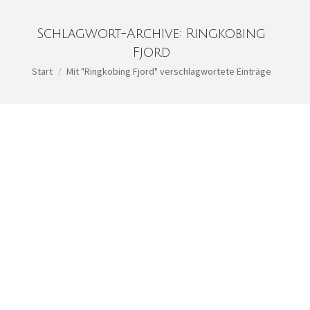
Schlagwort-Archive:
Ringkobing
Fjord
Sie befinden sich hier:
Start
Mit "Ringkobing Fjord" verschlagwortete Einträge