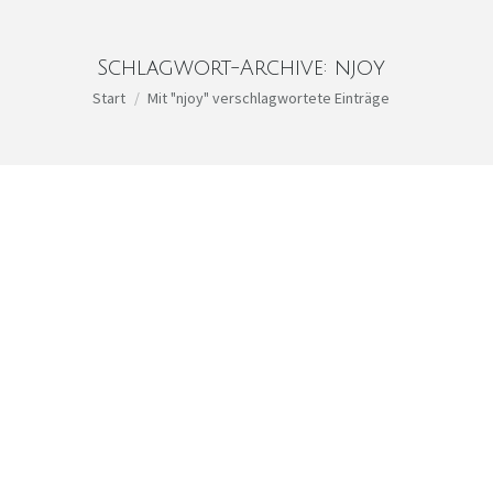
Schlagwort-Archive:
njoy
Sie befinden sich hier:
Start
Mit "njoy" verschlagwortete Einträge