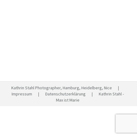
Lissabon – Eine Reise
Reisen
Von
Kathrin Stahl
Oktober 20, 2014
1 Kommentar
Was ist Eure Lieblingsstadt in Europa? Ich könnte ja
immer und immer wieder nach Lissabon fahren. Haben
Finn und ich auch dieses Jahr wieder gemacht.
Nachdem mich am ersten Tag mein superschönes
tolles wunderbares Petzval begleitet hatte, wollte ich
nun noch ein paar weitwinkligere Bilder mit dem
Nikkor 24-70 mit nachhause nehmen. Ich weiß, dass…
Kathrin Stahl Photographer, Hamburg, Heidelberg, Nice |
Impressum
|
Datenschutzerklärung
| Kathrin Stahl -
Max ist Marie