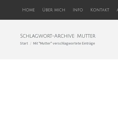
Home
Über mich
Info
Kontakt
Schlagwort-Archive:
Mutter
Sie befinden sich hier:
Start
Mit "Mutter" verschlagwortete Einträge