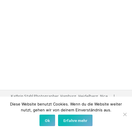
Wedding Photographer Cote
d’Azur – Ein Reisebericht
Reisen
Von
Kathrin Stahl
September 11, 2013
3 Kommentare
Eine Hochzeit in meinem seit so vielen Jahren
geliebten St. Tropez…! Ihr Lieben, während mich
Berichte über den Herbst in Hamburg erreichen, sitze
ich also gemeiner Weise an der Cote d’Azur und
staune das glitzernde Wasser an. Und kann mich nicht
satt sehen an der Aussicht aus meinem Appartement.
Hinter mir liegt eine Hochzeitsfeier mit…
Kathrin Stahl Photographer, Hamburg, Heidelberg, Nice |
Impressum
|
Datenschutzerklärung
| Kathrin Stahl -
Diese Website benutzt Cookies. Wenn du die Website weiter
Max ist Marie
nutzt, gehen wir von deinem Einverständnis aus.
Ok
Erfahre mehr