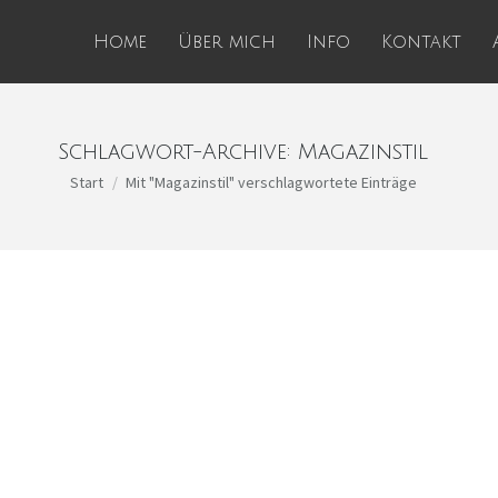
Home
Über mich
Info
Kontakt
Schlagwort-Archive:
Magazinstil
Sie befinden sich hier:
Start
Mit "Magazinstil" verschlagwortete Einträge