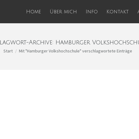
Home
Über mich
Info
Kontakt
lagwort-Archive:
Hamburger Volkshochsch
Sie befinden sich hier:
Start
Mit "Hamburger Volkshochschule" verschlagwortete Einträge