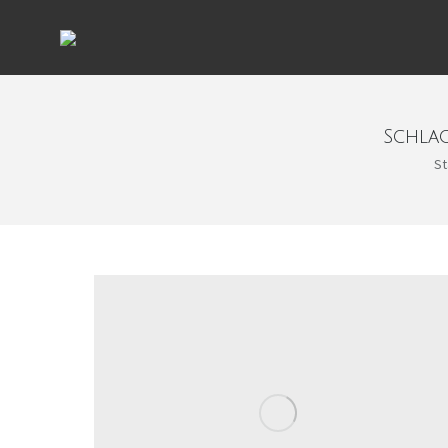
Schla
Sie 
St