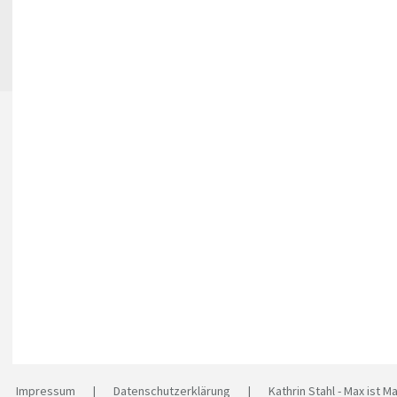
e |
Impressum
|
Datenschutzerklärung
| Kathrin Stahl - Max ist Ma