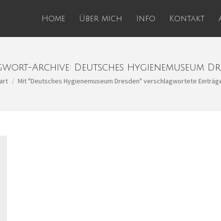
Home
Über mich
Info
Kontakt
gwort-Archive:
Deutsches Hygienemuseum Dr
befinden sich hier:
art
Mit "Deutsches Hygienemuseum Dresden" verschlagwortete Einträg