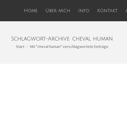
Home
Über mich
Info
Kontakt
Schlagwort-Archive:
cheval human
Sie befinden sich hier:
Start
Mit "cheval human" verschlagwortete Einträge