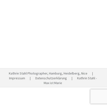
Tust du es aus Freude?
Bei dir bei mir sein
Von
Kathrin Stahl
Mai 31, 2023
Kommentar hinterlassen
„Warum möchtest du heute etwas mit deinem Pferd
machen? Weil du denkst, es muss sein, oder weil du
und dein Pferd Lust darauf haben?“ Solche Fragen
haben das Potential, unser Verständnis von
„Pferdetraining“ und noch viel mehr unser
Selbstverständnis auf den Kopf zu stellen. Moirin
Ferlemann stellt solche Fragen. Sie ist das, was man
„Pferdetrainerin“…
Kathrin Stahl Photographer, Hamburg, Heidelberg, Nice |
Impressum
|
Datenschutzerklärung
| Kathrin Stahl -
Max ist Marie